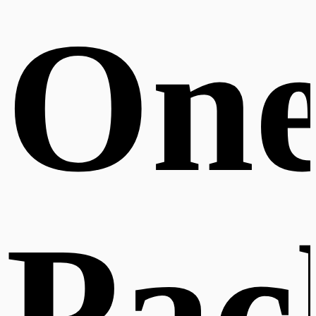
On
Pac