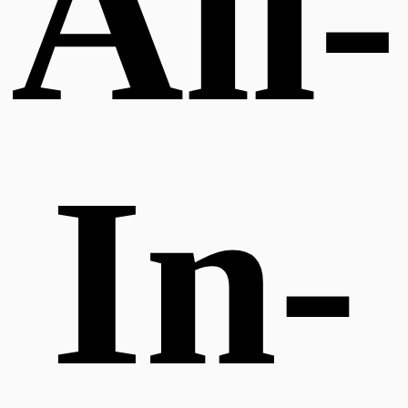
All-
In-